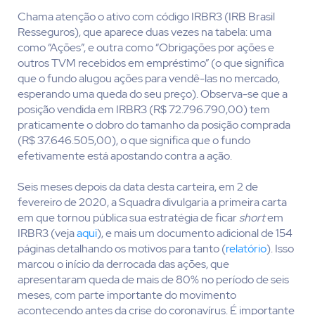
Chama atenção o ativo com código IRBR3 (IRB Brasil
Resseguros), que aparece duas vezes na tabela: uma
como “Ações”, e outra como “Obrigações por ações e
outros TVM recebidos em empréstimo” (o que significa
que o fundo alugou ações para vendê-las no mercado,
esperando uma queda do seu preço). Observa-se que a
posição vendida em IRBR3 (R$ 72.796.790,00) tem
praticamente o dobro do tamanho da posição comprada
(R$ 37.646.505,00), o que significa que o fundo
efetivamente está apostando contra a ação.
Seis meses depois da data desta carteira, em 2 de
fevereiro de 2020, a Squadra divulgaria a primeira carta
em que tornou pública sua estratégia de ficar
short
em
IRBR3 (veja
aqui
), e mais um documento adicional de 154
páginas detalhando os motivos para tanto (
relatório
). Isso
marcou o início da derrocada das ações, que
apresentaram queda de mais de 80% no período de seis
meses, com parte importante do movimento
acontecendo antes da crise do coronavírus. É importante