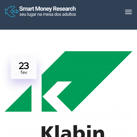
23
fev