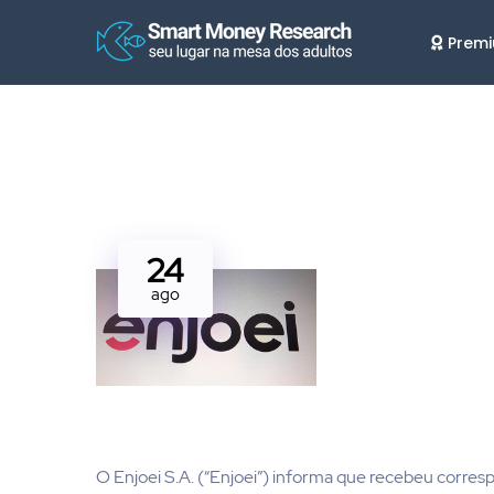
Prem
24
ago
O Enjoei S.A. (“Enjoei”) informa que recebeu corr