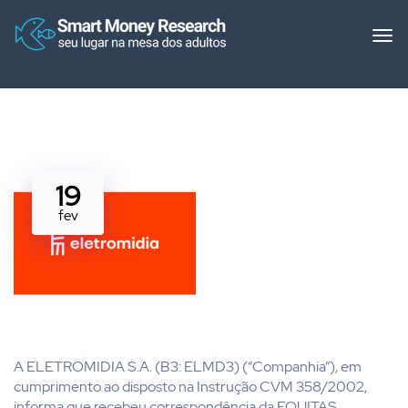
19
fev
A ELETROMIDIA S.A. (B3: ELMD3) (“Companhia”), em
cumprimento ao disposto na Instrução CVM 358/2002,
informa que recebeu correspondência da EQUITAS