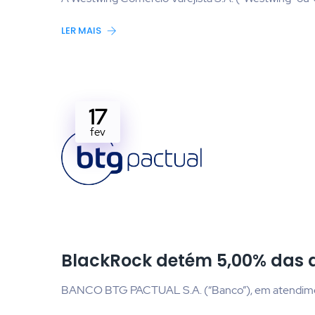
LER MAIS
17
fev
BlackRock detém 5,00% das 
BANCO BTG PACTUAL S.A. (“Banco”), em atendimen