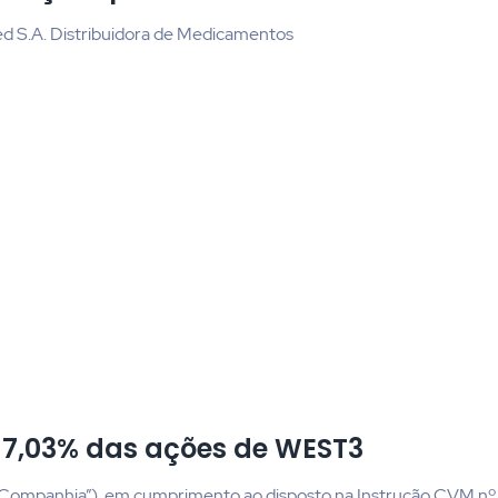
med S.A. Distribuidora de Medicamentos
 7,03% das ações de WEST3
u“Companhia”), em cumprimento ao disposto na Instrução CVM nº