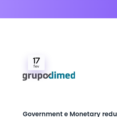
17
fev
Government e Monetary redu