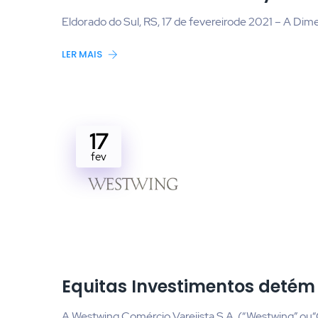
Eldorado do Sul, RS, 17 de fevereirode 2021 – A Di
LER MAIS
17
fev
Equitas Investimentos detém
A Westwing Comércio Varejista S.A. (“Westwing” o