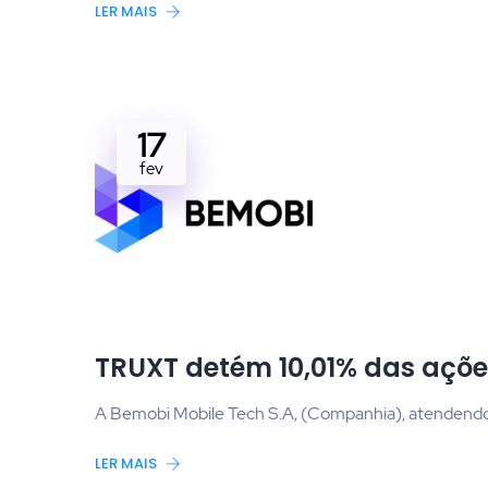
LER MAIS
17
fev
TRUXT detém 10,01% das açõ
A Bemobi Mobile Tech S.A, (Companhia), atendendo 
LER MAIS