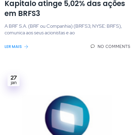
Kapitalo atinge 5,02% das ações
em BRFS3
A BRF S.A. (BRF ou Companhia) (BRFS3; NYSE: BRFS),
comunica aos seus acionistas e ao
LER MAIS
NO COMMENTS
27
jan