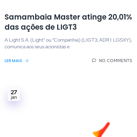
Samambaia Master atinge 20,01%
das ações de LIGT3
A Light S.A. (Light” ou “Companhia) (LIGT3; ADR I: LGSXY),
comunica aos seus acionistas e
LER MAIS
NO COMMENTS
27
jan