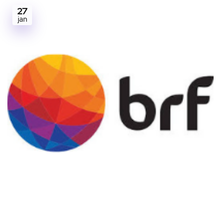
27
jan